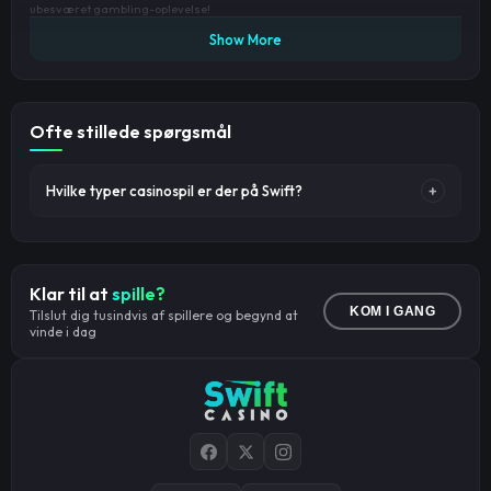
ubesværet gambling-oplevelse!
Show More
Hos Swift stræber vi konstant efter at forbedre, forny og designe vores
vision for online gambling. Hos os kan du finde dit foretrukne casinospil
med et enkelt klik og begynde at spille med det samme, uanset hvor du er. Vi
samarbejder også med førende softwareudbydere i iGaming-industrien
for at sikre, at vi tilbyder dig spil af højeste kvalitet! Dette betyder også, at
Ofte stillede spørgsmål
alle spil på vores platform er kompatible med enhver enhed – uanset om det
er din PC, laptop, smartphone eller tablet – så du kan nyde hvert øjeblik af
spillet uden afbrydelser, uanset hvor du befinder dig i verden. Tilmeld dig på
+
Hvilke typer casinospil er der på Swift?
vores platform nu og kom i gang med det samme!
Se de bedste online casinospil
Vi vil gerne have, at vores spillere fordyber sig og får en tilfredsstillende
oplevelse på vores platform, og vi stræber efter at imødekomme deres
Klar til at
spille?
forventninger med vores enorme samling af over 1500+ casinospil. Fra
KOM I GANG
Tilslut dig tusindvis af spillere og begynd at
klassiske og populære videomaskiner, progressive jackpots, bordspil og
vinde i dag
videopoker til live dealer-spil – hos os finder du ethvert spil, du ønsker, med
det samme!
Vores topmoderne spilniche, drevet af de bedste udbydere, sikrer, at vores
spilkatalog imødekommer alles præferencer. Vores spil leveres af
anerkendte udbydere såsom Games Global, NetEnt, NYX Gaming, Evolution
Gaming og andre anerkendte udviklere.
Swifts brede udvalg af spil spænder over livlige temaer, spiltyper,